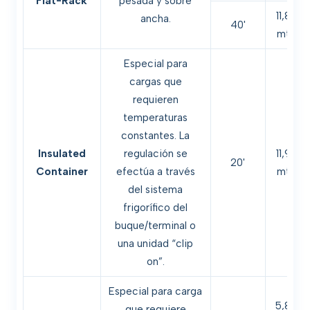
Flat-Rack
pesada y sobre
11,85
ancha.
40'
mts.
Especial para
cargas que
requieren
temperaturas
constantes. La
Insulated
regulación se
11,94
20'
Container
efectúa a través
mts.
del sistema
frigorífico del
buque/terminal o
una unidad “clip
on”.
Especial para carga
5,84
que requiere