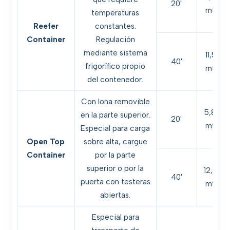
20'
mts.
temperaturas
Reefer
constantes.
Container
Regulación
mediante sistema
11,56
40'
frigorífico propio
mts.
del contenedor.
Con lona removible
5,88
en la parte superior.
20'
mts.
Especial para carga
Open Top
sobre alta, cargue
Container
por la parte
superior o por la
12,00
40'
puerta con testeras
mts.
abiertas.
Especial para