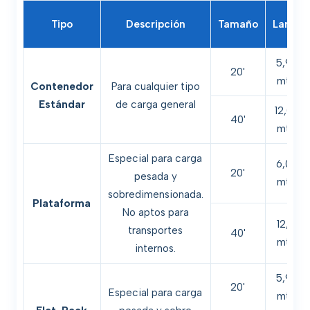
Tipo
Descripción
Tamaño
Largo
5,90
20'
mts.
Contenedor
Para cualquier tipo
Estándar
de carga general
12,03
40'
mts.
Especial para carga
6,06
20'
pesada y
mts.
sobredimensionada.
Plataforma
No aptos para
12,19
transportes
40'
mts.
internos.
5,98
20'
Especial para carga
mts.