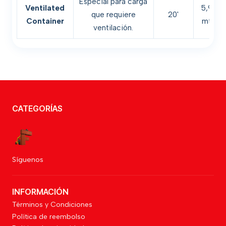
Especial para carga
Ventilated
5,93
que requiere
20'
Container
mts.
ventilación.
CATEGORÍAS
Síguenos
INFORMACIÓN
Términos y Condiciones
Política de reembolso