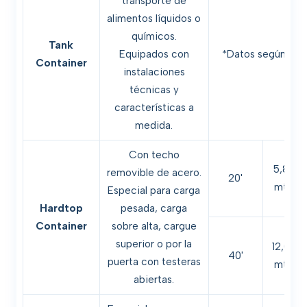
transporte de
alimentos líquidos o
químicos.
Tank
Equipados con
*Datos según req
Container
instalaciones
técnicas y
características a
medida.
Con techo
5,89
removible de acero.
20'
mts.
Especial para carga
Hardtop
pesada, carga
Container
sobre alta, cargue
superior o por la
12,02
40'
puerta con testeras
mts.
abiertas.