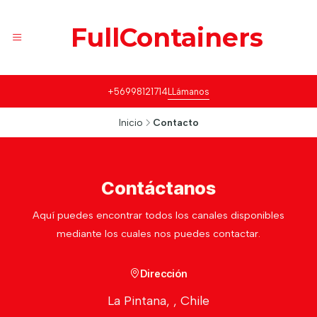
FullContainers
+56998121714
LLámanos
Inicio
Contacto
Contáctanos
Aquí puedes encontrar todos los canales disponibles
mediante los cuales nos puedes contactar.
Dirección
La Pintana, , Chile